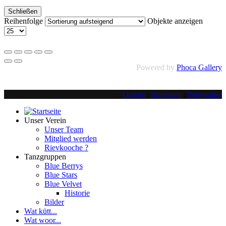
Schließen
Reihenfolge
Objekte anzeigen
Powered by
Phoca Gallery
Cookies
|
Impressum
|
Datenschutz
Unser Verein
Unser Team
Mitglied werden
Rievkooche ?
Tanzgruppen
Blue Berrys
Blue Stars
Blue Velvet
Historie
Bilder
Wat kütt...
Wat woor...