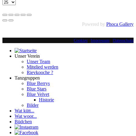
Powered by
Phoca Gallery
Cookies
|
Impressum
|
Datenschutz
Unser Verein
Unser Team
Mitglied werden
Rievkooche ?
Tanzgruppen
Blue Berrys
Blue Stars
Blue Velvet
Historie
Bilder
Wat kütt...
Wat woor...
Büdchen