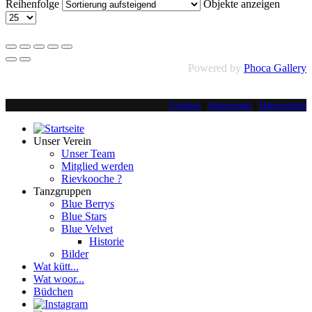
Reihenfolge
Objekte anzeigen
Powered by
Phoca Gallery
Cookies
|
Impressum
|
Datenschutz
Unser Verein
Unser Team
Mitglied werden
Rievkooche ?
Tanzgruppen
Blue Berrys
Blue Stars
Blue Velvet
Historie
Bilder
Wat kütt...
Wat woor...
Büdchen