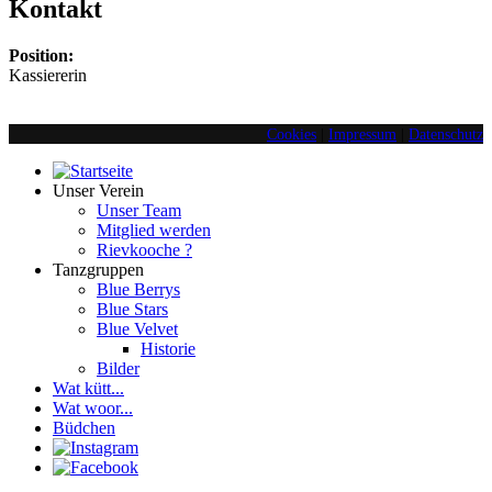
Kontakt
Position:
Kassiererin
Cookies
|
Impressum
|
Datenschutz
Unser Verein
Unser Team
Mitglied werden
Rievkooche ?
Tanzgruppen
Blue Berrys
Blue Stars
Blue Velvet
Historie
Bilder
Wat kütt...
Wat woor...
Büdchen